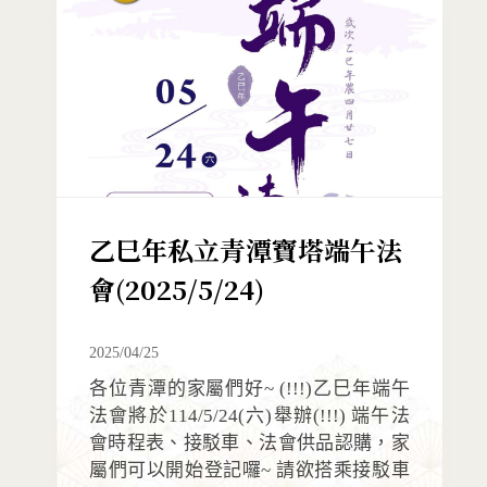
乙巳年私立青潭寶塔端午法
會(2025/5/24)
2025/04/25
各位青潭的家屬們好~ (!!!)乙巳年端午
法會將於114/5/24(六)舉辦(!!!) 端午法
會時程表、接駁車、法會供品認購，家
屬們可以開始登記囉~ 請欲搭乘接駁車