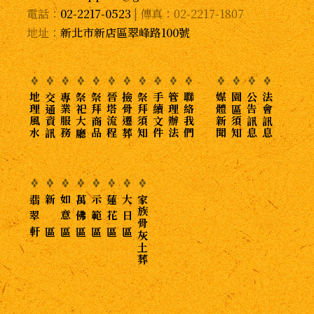
電話：
02-2217-0523
| 傳真：02-2217-1807
地址：
新北市新店區翠峰路100號
地理風水
交通資訊
專業服務
祭祀大廳
祭拜商品
晉塔流程
撿骨遷葬
祭拜須知
手續文件
管理辦法
聯絡我們
媒體新聞
園區須知
公告訊息
法會訊息
翡 翠 軒
新 區
如 意 區
萬 佛 區
示 範 區
蓮 花 區
大 日 區
家族骨灰土葬