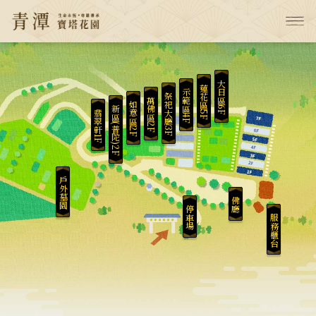
大日區6F
蓮花區5F
示範區4F
祭祀大廳3F
萬佛區2F
如意區2F
新區(普陀)2F
翡翠軒1F
戶外墓園
佛廳
停車場
服務櫃台