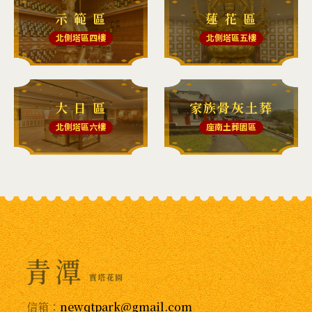
示 範 區
蓮 花 區
北側塔區四樓
北側塔區五樓
大 日 區
家族骨灰土葬
北側塔區六樓
座南土葬園區
信箱：
newqtpark@gmail.com