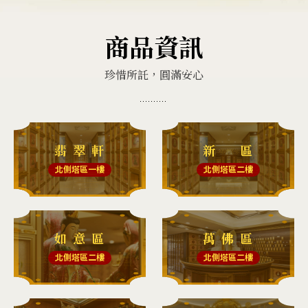
商品資訊
珍惜所託，圓滿安心
翡 翠 軒
新 區
北側塔區一樓
北側塔區二樓
如 意 區
萬 佛 區
北側塔區二樓
北側塔區二樓