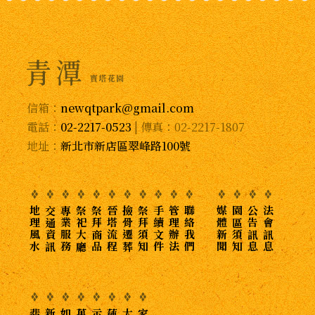
信箱：
newqtpark@gmail.com
電話：
02-2217-0523
| 傳真：02-2217-1807
地址：
新北市新店區翠峰路100號
地理風水
交通資訊
專業服務
祭祀大廳
祭拜商品
晉塔流程
撿骨遷葬
祭拜須知
手續文件
管理辦法
聯絡我們
媒體新聞
園區須知
公告訊息
法會訊息