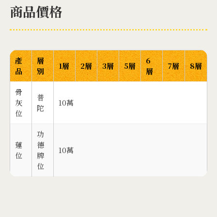
商品價格
產
層
6
1層
2層
3層
5層
7層
8層
品
別
層
骨
普
灰
10萬
陀
位
功
蓮
德
10萬
位
牌
位