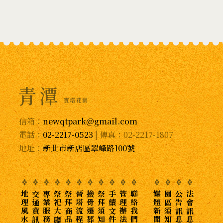
信箱：
newqtpark@gmail.com
電話：
02-2217-0523
| 傳真：02-2217-1807
地址：
新北市新店區翠峰路100號
地理風水
交通資訊
專業服務
祭祀大廳
祭拜商品
晉塔流程
撿骨遷葬
祭拜須知
手續文件
管理辦法
聯絡我們
媒體新聞
園區須知
公告訊息
法會訊息